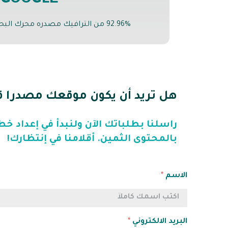
GOOGLE
92.96% من الترافيك مصدره محرك البحث غوغل. (Sparktoro)
هل تريد أن يكون موقعك مصدرا قي
راسلنا بطلباتك الآن ولنبدأ في إعداد 
بالمحتوى الثمين. أقلامنا في إنتظارك!
الاسم
*
البريد الالكتروني
*