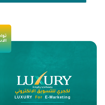
توا
الا
لكجري للتسويق الالكتروني
LUXURY
For
E-Marketing