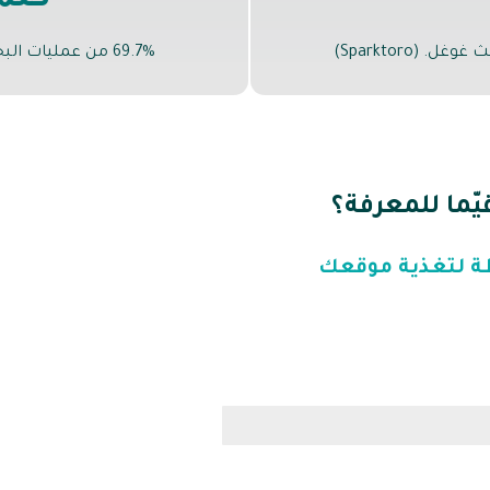
كلم
69.7% من عمليات البحث تتضمن 4 كلمات أو أكثر. (Ahrefs)
ّما للمعرفة؟
خطة لتغذية موقعك